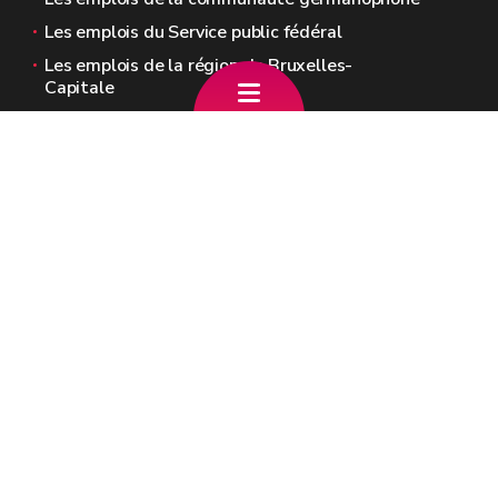
Les emplois du Service public fédéral
Les emplois de la région de Bruxelles-
Capitale
Les emplois des pouvoirs locaux (Provinces,
Communes, CPAS)
Sites généraux de la Wallonie
Wallonie.be
Gouvernement wallon
Service public de Wallonie
Wallex
Géoportail
Jobs