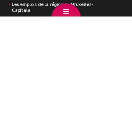
Les emplois de la région de Bruxelles-
Capitale
Les emplois des pouvoirs locaux (Provinces,
Communes, CPAS)
Sites généraux de la Wallonie
Wallonie.be
Gouvernement wallon
Service public de Wallonie
Wallex
Géoportail
Jobs
Nous contacter